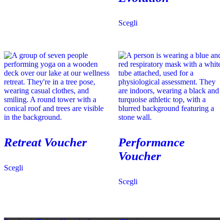
Scegli
Retreat Voucher
Performance
Voucher
Questo
Scegli
prodotto
Questo
ha
Scegli
prodotto
più
ha
varianti.
più
Le
varianti.
opzioni
Le