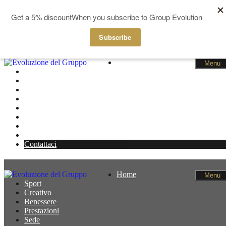
GBP
EUR
Salta al contenuto
Home
Menu
Sport
Creativo
Benessere
Prestazioni
Sede
Notizie
Membri
Cestino
Contattaci
Home
Menu
Sport
Creativo
Benessere
Prestazioni
Sede