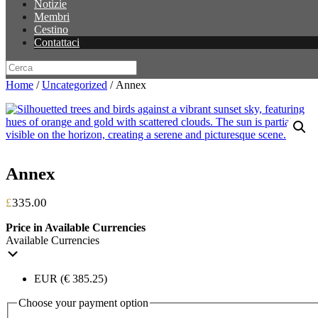
Notizie
Membri
Cestino
Contattaci
Home
/
Uncategorized
/ Annex
Annex
£
335.00
Price in Available Currencies
Available Currencies
EUR (€ 385.25)
Choose your payment option