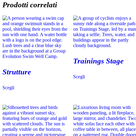
Prodotti correlati
Trainings Stage
Strutture
Questo
Scegli
prodotto
ha
Scegli
più
varianti.
Le
opzioni
possono
essere
scelte
nella
pagina