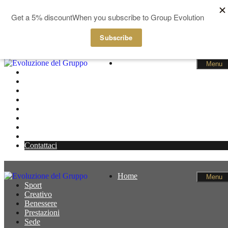
GBP
EUR
Salta al contenuto
Home
Menu
Sport
Creativo
Benessere
Prestazioni
Sede
Notizie
Membri
Cestino
Contattaci
Home
Menu
Sport
Creativo
Benessere
Prestazioni
Sede