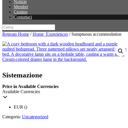
Notizie
Membri
Cestino
Contattaci
Retreats Home
/
Home_Experiences
/ Sumptuous accommodation
Sistemazione
Price in Available Currencies
Available Currencies
EUR ()
Categoria:
Uncategorized