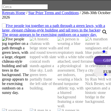
Retreats Home
/
Star Prize Terms and Conditions
/ 26th-30th October
2026
GB
EU