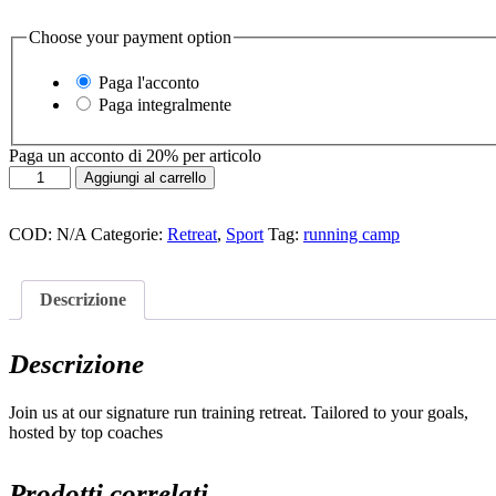
Choose your payment option
Paga l'acconto
Paga integralmente
Paga un acconto di
20%
per articolo
Run
Aggiungi al carrello
Well
quantità
COD:
N/A
Categorie:
Retreat
,
Sport
Tag:
running camp
Descrizione
Descrizione
Join us at our signature run training retreat. Tailored to your goals,
hosted by top coaches
Prodotti correlati