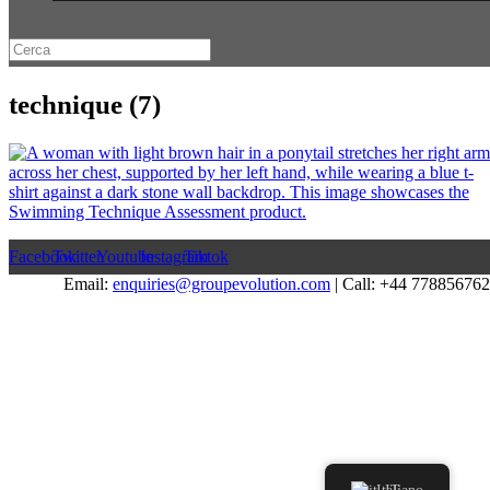
technique (7)
Facebook
Twitter
Youtube
Instagram
Tiktok
Email:
enquiries@groupevolution.com
| Call: +44 77885676