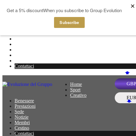
Salta al contenuto
Home
Menu
Sport
Creativo
Benessere
Prestazioni
Sede
Notizie
Membri
Cestino
Contattaci
GB
Home
Menu
Sport
Creativo
EU
Benessere
Prestazioni
Sede
Notizie
Membri
Cestino
Contattaci