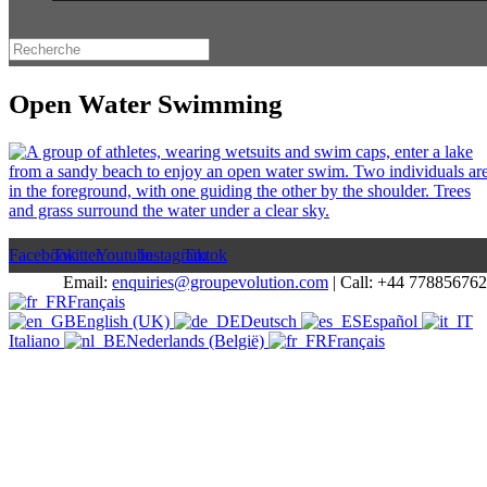
Open Water Swimming
Facebook
Twitter
Youtube
Instagram
Tiktok
Email:
enquiries@groupevolution.com
| Call: +44 77885676
Français
English (UK)
Deutsch
Español
Italiano
Nederlands (België)
Français