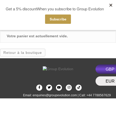
MENU
Votre panier est actuellement vide.
Retour à la boutique
GBP
EUR
F
T
Y
I
T
a
w
o
n
i
Email:
enquiries@groupevolution.com
| Call: +44 7788567629
c
i
u
s
k
e
t
t
t
t
b
t
u
a
o