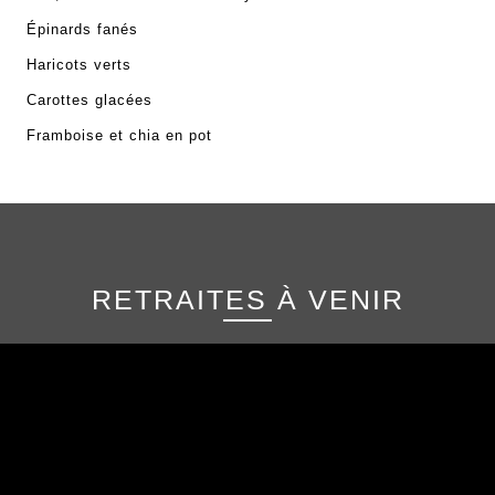
Épinards fanés
Haricots verts
Carottes glacées
Framboise et chia en pot
RETRAITES À VENIR