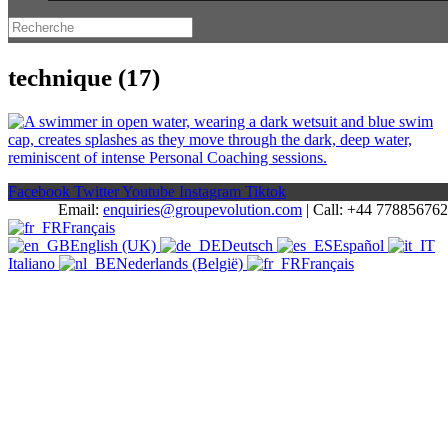
technique (17)
Facebook
Twitter
Youtube
Instagram
Tiktok
Email:
enquiries@groupevolution.com
| Call: +44 77885676
Français
English (UK)
Deutsch
Español
Italiano
Nederlands (België)
Français