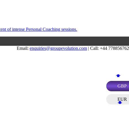
Email:
enquiries@groupevolution.com
| Call: +44 77885676
GBP
EUR