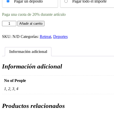
your
Pagar un depósito
Pagar todo el importe
payment
option
Paga una cuota de
20%
durante artículo
Evolve
Añadir al carrito
Endurance
Festival
2027
SKU:
N/D
Categorías:
Retreat
,
Deportes
cantidad
Información adicional
Información adicional
No of People
1, 2, 3, 4
Productos relacionados