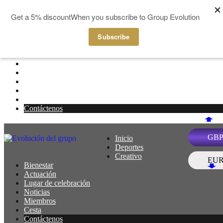
Ir al contenido
Inicio
Menú
Deportes
Creativo
Bienestar
Actuación
Lugar de celebración
Noticias
Miembros
Cesta
Contáctenos
GB
Inicio
Menú
Deportes
Creativo
EU
Bienestar
Actuación
Lugar de celebración
Noticias
Miembros
Cesta
Contáctenos