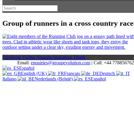
Group of runners in a cross country race
Facebook
Twitter
Youtube
Instagram
Tiktok
Email:
enquiries@groupevolution.com
| Call: +44 77885676
Español
English (UK)
Français
Deutsch
Italiano
Nederlands (België)
Español