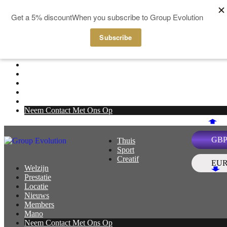
Skip to content
Thuis
Menu
Sport
Creatif
Welzijn
Prestatie
Locatie
Nieuws
Members
Mano
Neem Contact Met Ons Op
GB
Thuis
Menu
Sport
Creatif
EU
Welzijn
Prestatie
Locatie
Nieuws
Members
Mano
Neem Contact Met Ons Op