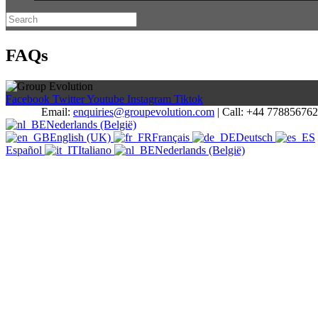
FAQs
Facebook
Twitter
Youtube
Instagram
Tiktok
Email:
enquiries@groupevolution.com
| Call: +44 77885676
Nederlands (België)
English (UK)
Français
Deutsch
Español
Italiano
Nederlands (België)