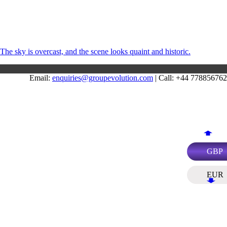
Email:
enquiries@groupevolution.com
| Call: +44 77885676
GBP
EUR