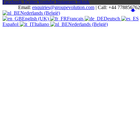
Facebook
Twitter
Youtube
Instagram
Tiktok
Email:
enquiries@groupevolution.com
| Call: +44 77885676
Nederlands (België)
English (UK)
Français
Deutsch
Español
Italiano
Nederlands (België)