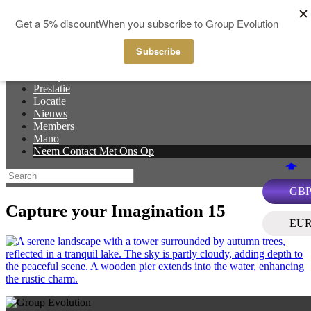
Skip to content
Thuis
Menu
Sport
Creatif
Welzijn
Prestatie
Locatie
Nieuws
Members
Mano
Neem Contact Met Ons Op
GB
Capture your Imagination 15
EU