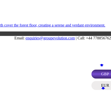
Email:
enquiries@groupevolution.com
| Call: +44 77885676
GBP
EUR