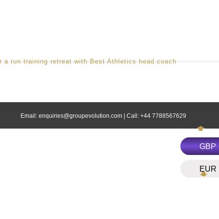
UWS
MEMBERS
MANO
Email:
enquiries@groupevolution.com
| Call: +44 7788567629
GBP
EUR