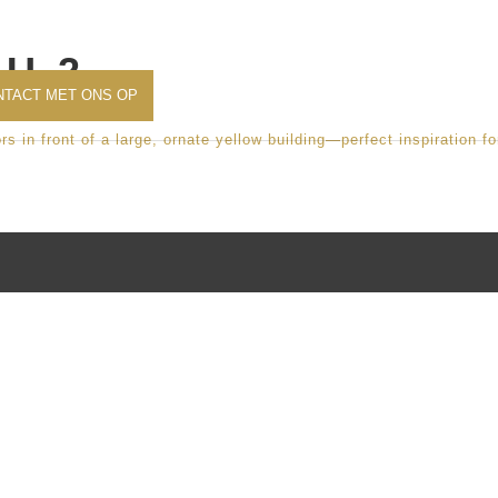
SPORT
CREATIF
WELZIJN
PRESTATIE
LOCATIE
NIE
AU_2
NTACT MET ONS OP