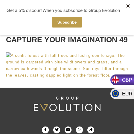
MENU
CAPTURE YOUR IMAGINATION 49
GBP
EUR
F
T
Y
I
T