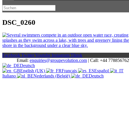
DSC_0260
Facebook
Twitter
Youtube
Instagram
Tiktok
Email:
enquiries@groupevolution.com
| Call: +44 77885676
Deutsch
English (UK)
Français
Español
Italiano
Nederlands (België)
Deutsch